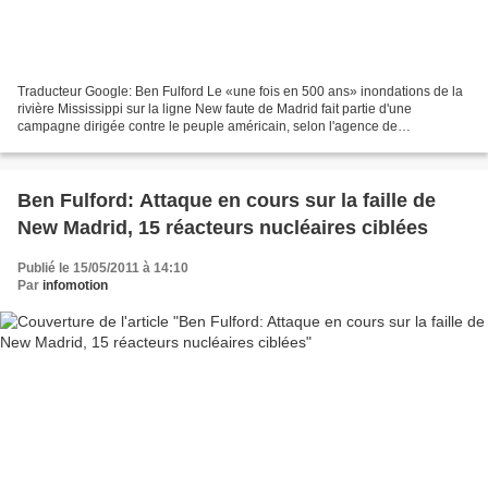
Traducteur Google: Ben Fulford Le «une fois en 500 ans» inondations de la
rivière Mississippi sur la ligne New faute de Madrid fait partie d'une
campagne dirigée contre le peuple américain, selon l'agence de
l'intelligence multiple (MI6, la CIA, du FSB,...
Ben Fulford: Attaque en cours sur la faille de
New Madrid, 15 réacteurs nucléaires ciblées
Publié le 15/05/2011 à 14:10
Par
infomotion