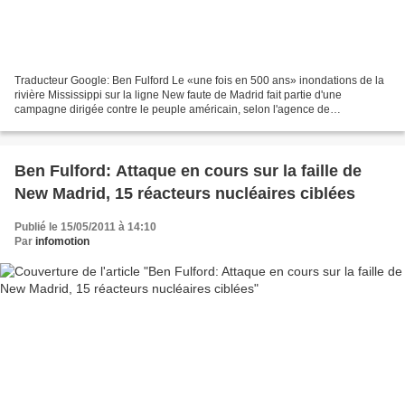
Traducteur Google: Ben Fulford Le «une fois en 500 ans» inondations de la
rivière Mississippi sur la ligne New faute de Madrid fait partie d'une
campagne dirigée contre le peuple américain, selon l'agence de
l'intelligence multiple (MI6, la CIA, du FSB,...
Ben Fulford: Attaque en cours sur la faille de
New Madrid, 15 réacteurs nucléaires ciblées
Publié le 15/05/2011 à 14:10
Par
infomotion