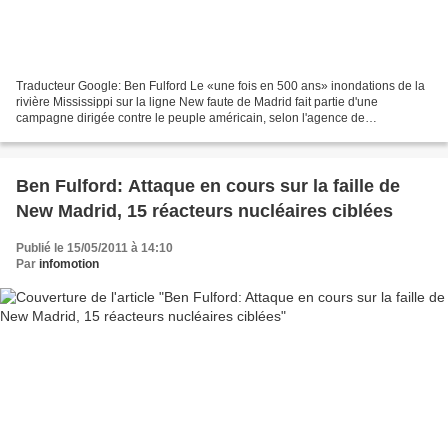
Traducteur Google: Ben Fulford Le «une fois en 500 ans» inondations de la
rivière Mississippi sur la ligne New faute de Madrid fait partie d'une
campagne dirigée contre le peuple américain, selon l'agence de
l'intelligence multiple (MI6, la CIA, du FSB,...
Ben Fulford: Attaque en cours sur la faille de
New Madrid, 15 réacteurs nucléaires ciblées
Publié le 15/05/2011 à 14:10
Par
infomotion