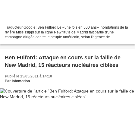
Traducteur Google: Ben Fulford Le «une fois en 500 ans» inondations de la
rivière Mississippi sur la ligne New faute de Madrid fait partie d'une
campagne dirigée contre le peuple américain, selon l'agence de
l'intelligence multiple (MI6, la CIA, du FSB,...
Ben Fulford: Attaque en cours sur la faille de
New Madrid, 15 réacteurs nucléaires ciblées
Publié le 15/05/2011 à 14:10
Par
infomotion