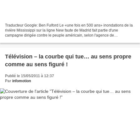
Traducteur Google: Ben Fulford Le «une fois en 500 ans» inondations de la
rivière Mississippi sur la ligne New faute de Madrid fait partie d'une
campagne dirigée contre le peuple américain, selon l'agence de
l'intelligence multiple (MI6, la CIA, du FSB,...
Télévision – la courbe qui tue… au sens propre
comme au sens figuré !
Publié le 15/05/2011 à 12:37
Par
infomotion