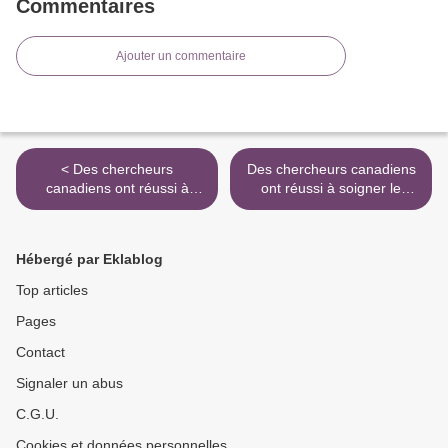
Commentaires
Ajouter un commentaire
< Des chercheurs
Des chercheurs canadiens
canadiens ont réussi à
ont réussi à soigner le
soigner le cancer mais
cancer mais personne ne
personne ne s'y intéresse...
s'y intéresse... >
Hébergé par Eklablog
Top articles
Pages
Contact
Signaler un abus
C.G.U.
Cookies et données personnelles