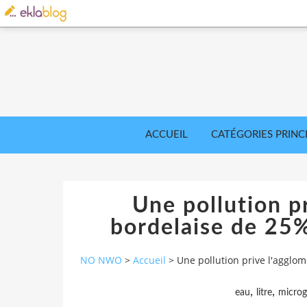
ACCUEIL
CATÉGORIES PRINC
Une pollution p
bordelaise de 25%
NO NWO
>
Accueil
>
Une pollution prive l'agglo
,
,
eau
litre
micro