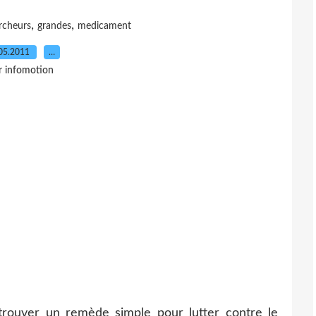
,
,
rcheurs
grandes
medicament
05.2011
…
r infomotion
trouver un remède simple pour lutter contre le