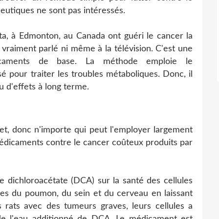
eutiques ne sont pas intéressés.
rta, à Edmonton, au Canada ont guéri le cancer la
 vraiment parlé ni même à la télévision. C'est une
dicaments de base. La méthode emploie le
sé pour traiter les troubles métaboliques. Donc, il
u d'effets à long terme.
t, donc n'importe qui peut l'employer largement
médicaments contre le cancer coûteux produits par
te dichloroacétate (DCA) sur la santé des cellules
uses du poumon, du sein et du cerveau en laissant
es rats avec des tumeurs graves, leurs cellules a
 de l'eau additionné de DCA. Le médicament est