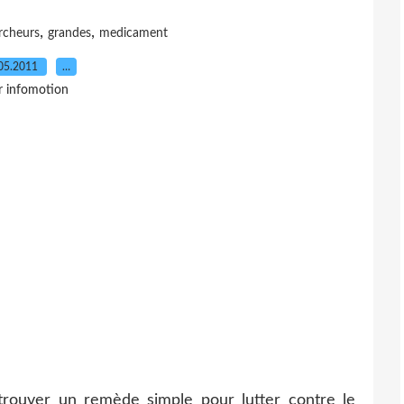
,
,
rcheurs
grandes
medicament
05.2011
…
r infomotion
trouver un remède simple pour lutter contre le