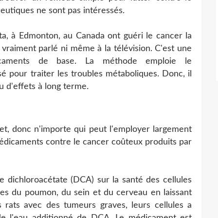
eutiques ne sont pas intéressés.
rta, à Edmonton, au Canada ont guéri le cancer la
 vraiment parlé ni même à la télévision. C'est une
dicaments de base. La méthode emploie le
sé pour traiter les troubles métaboliques. Donc, il
u d'effets à long terme.
t, donc n'importe qui peut l'employer largement
médicaments contre le cancer coûteux produits par
te dichloroacétate (DCA) sur la santé des cellules
uses du poumon, du sein et du cerveau en laissant
es rats avec des tumeurs graves, leurs cellules a
 de l'eau additionné de DCA. Le médicament est