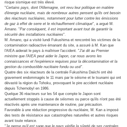
risque sismique est très élevé.
"
Certains pays, dont l'Allemagne, ont revu leur politique en matière
d'énergie nucléaire, mais de nombreux autres pensent qu'ils ont besoin
des réacteurs nucléaires, notamment pour lutter contre les émissions
de gaz à effet de serre et le réchauffement climatique
", a argué M.
Amano. "
Par conséquent, il est important avant tout de garantir la
sécurité des installations nucléaires
".
M. Amano, qui a visité lundi Fukushima et rencontré les victimes de la
contamination radioactive émanant du site, a assuré à M. Kan que
l'AIEA aiderait le pays à maîtriser l'accident. "
J'ai dit au Premier
ministre que l'AIEA peut aider le Japon, car nous avons les
connaissances et l'expérience requises pour la décontamination et la
gestion du combustible nucléaire fondu ou usé
".
Quatre des six réacteurs de la centrale Fukushima Daiichi ont été
gravement endommagés le 11 mars par le séisme et le tsunami qui ont
dévasté la région du Tohoku, provoquant le pire accident nucléaire
depuis Tchernobyl en 1986.
Quelque 36 réacteurs sur les 54 que compte le Japon sont
actuellement stoppés à cause de séismes ou parce qu'ils n'ont pas été
réactivés après une maintenance de routine, par précaution.
Favorable à une réduction progressive du nucléaire, M. Kan a imposé
des tests de résistance aux catastrophes naturelles et autres risques
avant toute relance.
"J
e pense qu'il est sage que le pays vérifie la sûreté de ses centrales