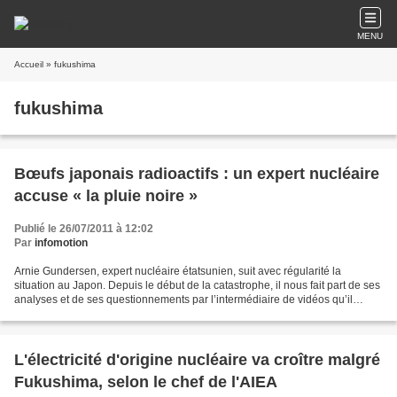
MENU
Accueil
» fukushima
fukushima
Bœufs japonais radioactifs : un expert nucléaire
accuse « la pluie noire »
Publié le 26/07/2011 à 12:02
Par
infomotion
Arnie Gundersen, expert nucléaire étatsunien, suit avec régularité la
situation au Japon. Depuis le début de la catastrophe, il nous fait part de ses
analyses et de ses questionnements par l’intermédiaire de vidéos qu’il
diffuse sur le site de Fairewinds....
L'électricité d'origine nucléaire va croître malgré
Fukushima, selon le chef de l'AIEA