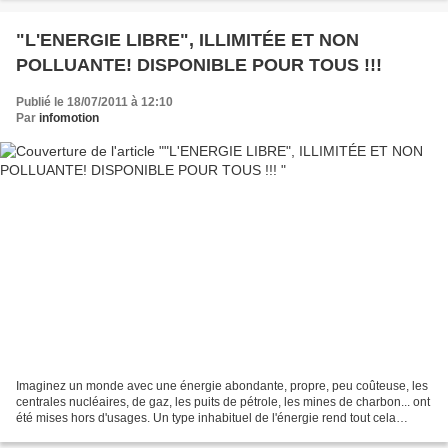
"L'ENERGIE LIBRE", ILLIMITÉE ET NON
POLLUANTE! DISPONIBLE POUR TOUS !!!
Publié le 18/07/2011 à 12:10
Par
infomotion
Imaginez un monde avec une énergie abondante, propre, peu coûteuse, les
centrales nucléaires, de gaz, les puits de pétrole, les mines de charbon... ont
été mises hors d'usages. Un type inhabituel de l'énergie rend tout cela
possible. Elle ne vient pas...