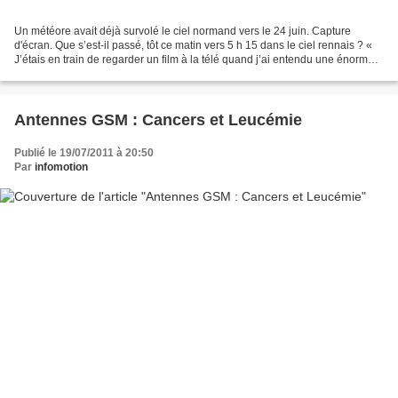
Un météore avait déjà survolé le ciel normand vers le 24 juin. Capture
d'écran. Que s’est-il passé, tôt ce matin vers 5 h 15 dans le ciel rennais ? «
J’étais en train de regarder un film à la télé quand j’ai entendu une énorme
explosion », explique Alain...
Antennes GSM : Cancers et Leucémie
Publié le 19/07/2011 à 20:50
Par
infomotion