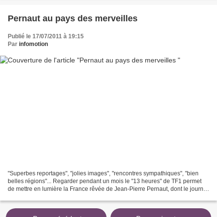
Pernaut au pays des merveilles
Publié le 17/07/2011 à 19:15
Par
infomotion
"Superbes reportages", "jolies images", "rencontres sympathiques", "bien
belles régions"... Regarder pendant un mois le "13 heures" de TF1 permet
de mettre en lumière la France rêvée de Jean-Pierre Pernaut, dont le journal
télévisé rassemble chaque midi...