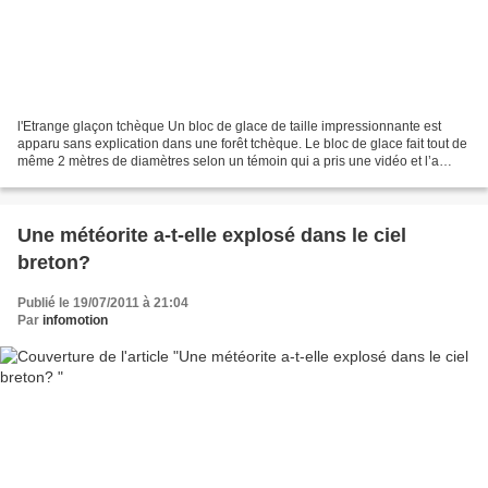
l'Etrange glaçon tchèque Un bloc de glace de taille impressionnante est
apparu sans explication dans une forêt tchèque. Le bloc de glace fait tout de
même 2 mètres de diamètres selon un témoin qui a pris une vidéo et l’a
posté sur Youtube . Celui-ci pense...
Une météorite a-t-elle explosé dans le ciel
breton?
Publié le 19/07/2011 à 21:04
Par
infomotion