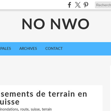
NO NWO
IPALES
ARCHIVES
CONTACT
ssements de terrain en
uisse
,
,
,
inondations
route
suisse
terrain